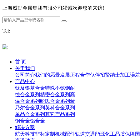
上海威励金属集团有限公司竭诚欢迎您的来访!
Tel:
首 页
关于我们
公司简介
我们的愿景
发展历程
合作伙伴
招贤纳士
加工误差
产品中心
钛及镍基合金
特殊不锈钢
耐
蚀合金系列
精密合金系列
高
温合金系列
哈氏合金系列
蒙
乃尔合金系列
英科合金系列
单晶合金系列
其它产品系列
铜合金
铝合金
解决方案
航天科技
非标定制
机械配件
轨道交通
能源化工
品质保障
国