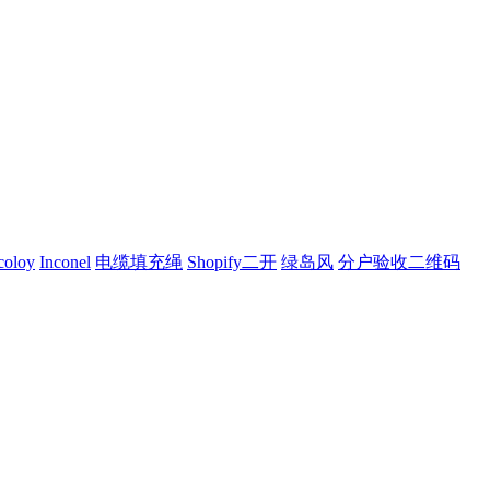
oloy
Inconel
电缆填充绳
Shopify二开
绿岛风
分户验收二维码