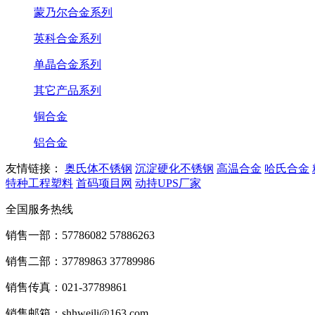
蒙乃尔合金系列
英科合金系列
单晶合金系列
其它产品系列
铜合金
铝合金
友情链接：
奥氏体不锈钢
沉淀硬化不锈钢
高温合金
哈氏合金
特种工程塑料
首码项目网
动持UPS厂家
全国服务热线
销售一部：57786082 57886263
销售二部：37789863 37789986
销售传真：021-37789861
销售邮箱：shhweili@163.com